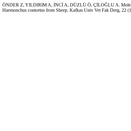
ÖNDER Z, YILDIRIM A, İNCİ A, DÜZLÜ Ö, ÇİLOĞLU A. Molecular P
Haemonchus contortus from Sheep. Kafkas Univ Vet Fak Derg, 22 (1