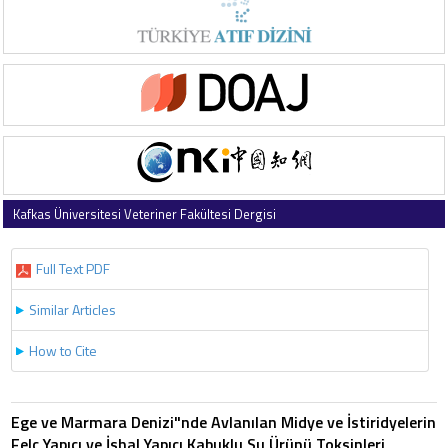
Kafkas Üniversitesi Veteriner Fakültesi Dergisi
2010 , Vol 16 , Issue 1
Full Text PDF
Similar Articles
How to Cite
Ege ve Marmara Denizi"nde Avlanılan Midye ve İstiridyelerin
Felç Yapıcı ve İshal Yapıcı Kabuklu Su Ürünü Toksinleri